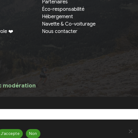
Partenaires
Éco-responsabilité
Hébergement
Navette & Co-voiturage
ole ❤️
Nous contacter
ec modération
J'accepte
Non