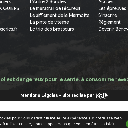
Guiers
L’Antre 2 Boucles
Accueil
X GUIERS
Le maratrail de l’écureuil
Les épreuves
Le sifflement de la Marmotte
S'inscrire
La pinte de vitesse
Règlement
series.fr
Le trio des brasseurs
Devenir Bénév
ool est dangereux pour la santé, à consommer av
Mentions Légales
-
Site réalisé par
ookies pour vous garantir la meilleure expérience sur notre site web.
z à utiliser ce site, nous supposerons que vous en êtes satisfait.