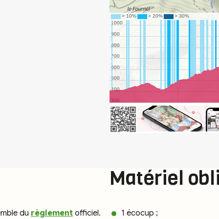
Matériel obl
semble du
règlement
officiel.
1 écocup ;