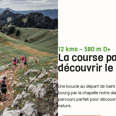
12 kms – 580 m D+
La course pa
découvrir le t
Une boucle au départ de Saint
bourg par la chapelle notre da
parcours parfait pour découvrir
nature.