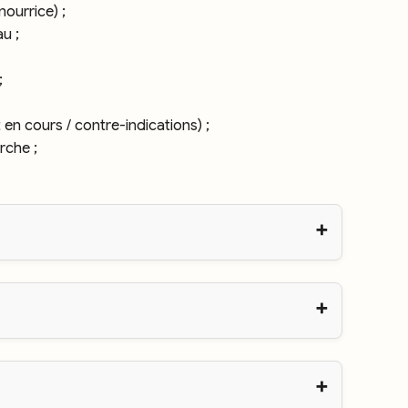
nourrice) ;
u ;
;
 en cours / contre-indications) ;
rche ;