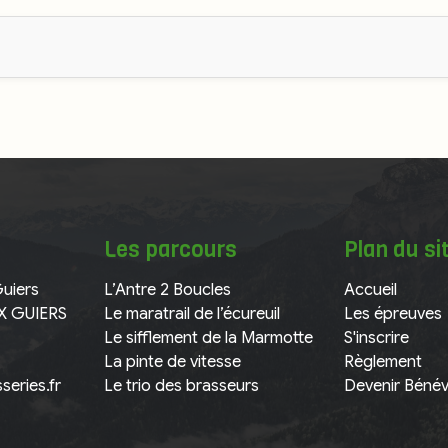
Les parcours
Plan du si
Guiers
L’Antre 2 Boucles
Accueil
X GUIERS
Le maratrail de l’écureuil
Les épreuves
Le sifflement de la Marmotte
S'inscrire
La pinte de vitesse
Règlement
series.fr
Le trio des brasseurs
Devenir Bénév