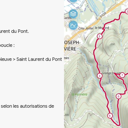
rent du Pont.
boucle :
Neuve > Saint Laurent du Pont
 selon les autorisations de